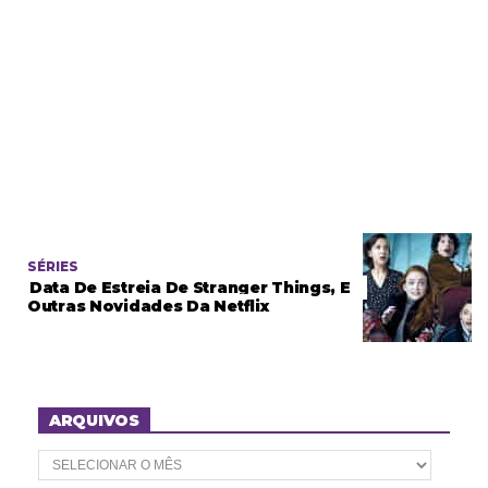
SÉRIES
Data De Estreia De Stranger Things, E
Outras Novidades Da Netflix
ARQUIVOS
A
r