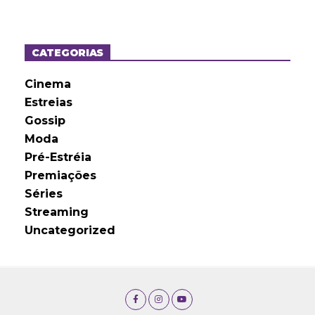
q
u
i
v
o
CATEGORIAS
s
Cinema
Estreias
Gossip
Moda
Pré-Estréia
Premiações
Séries
Streaming
Uncategorized