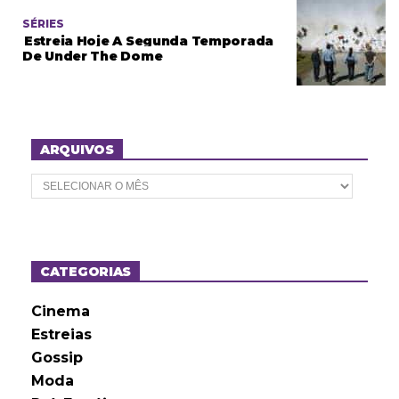
SÉRIES
Estreia Hoje A Segunda Temporada
De Under The Dome
ARQUIVOS
A
r
q
u
i
v
o
CATEGORIAS
s
Cinema
Estreias
Gossip
Moda