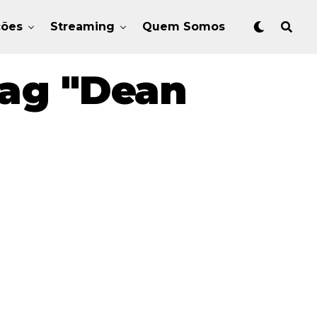
ções
Streaming
Quem Somos
Tag "Dean