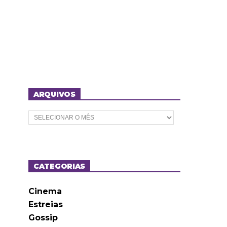
ARQUIVOS
A
r
q
u
i
v
o
CATEGORIAS
s
Cinema
Estreias
Gossip