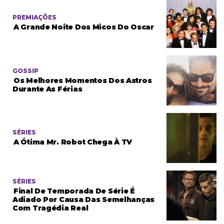
PREMIAÇÕES
A Grande Noite Dos Micos Do Oscar
GOSSIP
Os Melhores Momentos Dos Astros
Durante As Férias
SÉRIES
A Ótima Mr. Robot Chega À TV
SÉRIES
Final De Temporada De Série É
Adiado Por Causa Das Semelhanças
Com Tragédia Real