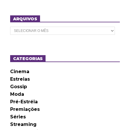
ARQUIVOS
A
r
q
u
i
v
o
CATEGORIAS
s
Cinema
Estreias
Gossip
Moda
Pré-Estréia
Premiações
Séries
Streaming