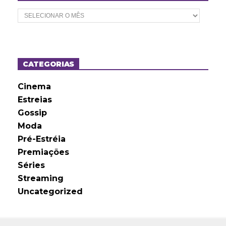
A
r
q
u
i
v
o
CATEGORIAS
s
Cinema
Estreias
Gossip
Moda
Pré-Estréia
Premiações
Séries
Streaming
Uncategorized