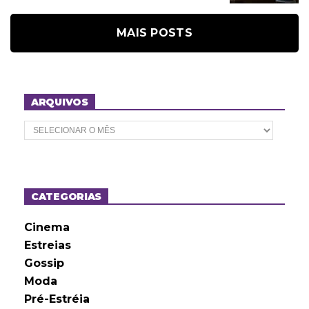
MAIS POSTS
ARQUIVOS
A
r
q
u
i
v
o
CATEGORIAS
s
Cinema
Estreias
Gossip
Moda
Pré-Estréia