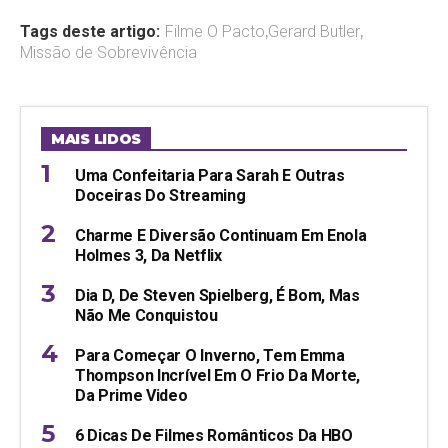
Tags deste artigo:
Filme O Pacto
,
Gerard Butler
,
Missão de Sobrevivência
MAIS LIDOS
Uma Confeitaria Para Sarah E Outras
Doceiras Do Streaming
Charme E Diversão Continuam Em Enola
Holmes 3, Da Netflix
Dia D, De Steven Spielberg, É Bom, Mas
Não Me Conquistou
Para Começar O Inverno, Tem Emma
Thompson Incrível Em O Frio Da Morte,
Da Prime Video
6 Dicas De Filmes Românticos Da HBO