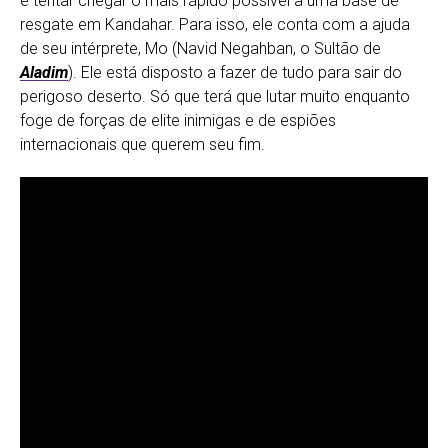
é tentar chegar o mais rápido possível a uma base de
resgate em Kandahar. Para isso, ele conta com a ajuda
de seu intérprete, Mo (Navid Negahban, o Sultão de
Aladim
). Ele está disposto a fazer de tudo para sair do
perigoso deserto. Só que terá que lutar muito enquanto
foge de forças de elite inimigas e de espiões
internacionais que querem seu fim.