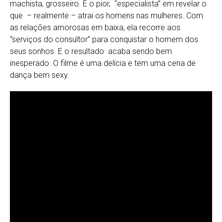
machista, grosseiro. E o pior, “especialista” em revelar o
que – realmente – atrai os homens nas mulheres. Com
as relações amorosas em baixa, ela recorre aos
“serviços do consultor” para conquistar o homem dos
seus sonhos. E o resultado acaba sendo bem
inesperado. O filme é uma delícia e tem uma cena de
dança bem sexy.