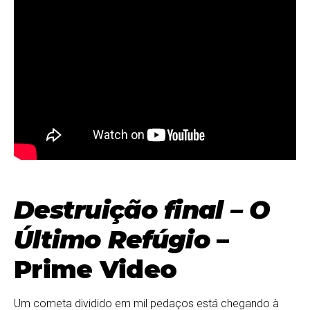
Destruição final – O
Último Refúgio
–
Prime Video
Um cometa dividido em mil pedaços está chegando à