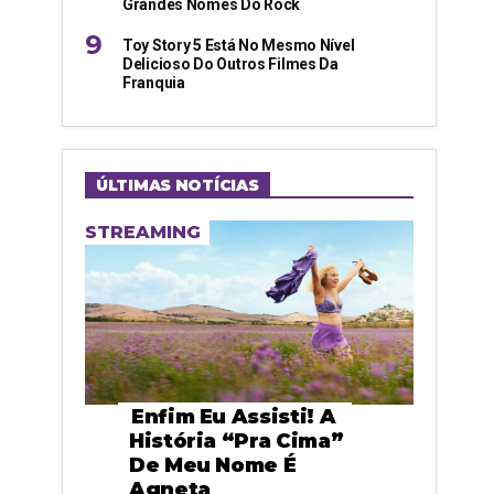
Grandes Nomes Do Rock
Toy Story 5 Está No Mesmo Nível
Delicioso Do Outros Filmes Da
Franquia
ÚLTIMAS NOTÍCIAS
STREAMING
Enfim Eu Assisti! A
História “pra Cima”
De Meu Nome É
Agneta