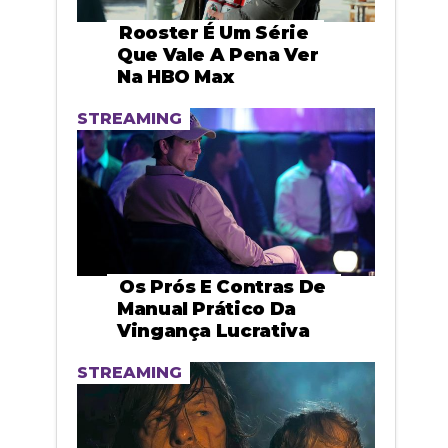
Rooster É Um Série
Que Vale A Pena Ver
Na HBO Max
STREAMING
Os Prós E Contras De
Manual Prático Da
Vingança Lucrativa
STREAMING