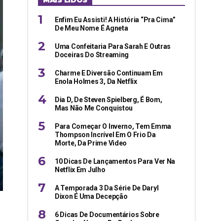
MAIS LIDOS
Enfim Eu Assisti! A História “pra Cima”
De Meu Nome É Agneta
Uma Confeitaria Para Sarah E Outras
Doceiras Do Streaming
Charme E Diversão Continuam Em
Enola Holmes 3, Da Netflix
Dia D, De Steven Spielberg, É Bom,
Mas Não Me Conquistou
Para Começar O Inverno, Tem Emma
Thompson Incrível Em O Frio Da
Morte, Da Prime Video
10 Dicas De Lançamentos Para Ver Na
Netflix Em Julho
A Temporada 3 Da Série De Daryl
Dixon É Uma Decepção
6 Dicas De Documentários Sobre