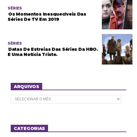
SÉRIES
Os Momentos Inesquecíveis Das
Séries De TV Em 2019
SÉRIES
Datas De Estreias Das Séries Da HBO.
E Uma Notícia Triste.
ARQUIVOS
A
r
q
u
i
v
o
CATEGORIAS
s