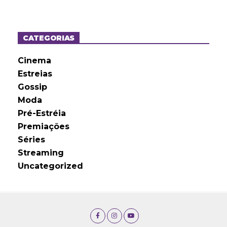
q
u
i
v
o
CATEGORIAS
s
Cinema
Estreias
Gossip
Moda
Pré-Estréia
Premiações
Séries
Streaming
Uncategorized