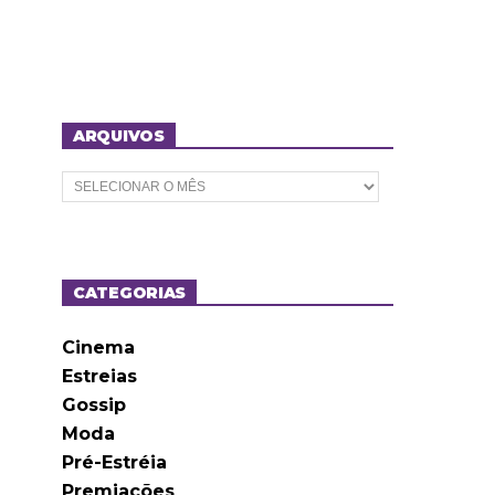
ARQUIVOS
A
r
q
u
i
v
o
CATEGORIAS
s
Cinema
Estreias
Gossip
Moda
Pré-Estréia
Premiações