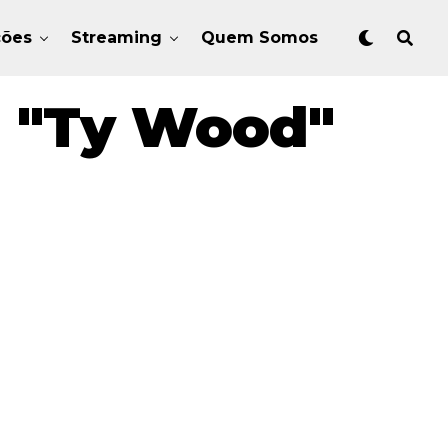
ções
Streaming
Quem Somos
g "Ty Wood"