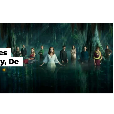
es
y, De