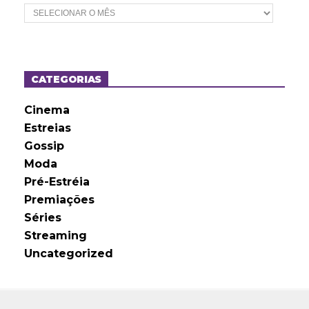
A
r
q
u
i
v
o
CATEGORIAS
s
Cinema
Estreias
Gossip
Moda
Pré-Estréia
Premiações
Séries
Streaming
Uncategorized