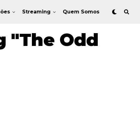
ções
Streaming
Quem Somos
g "The Odd