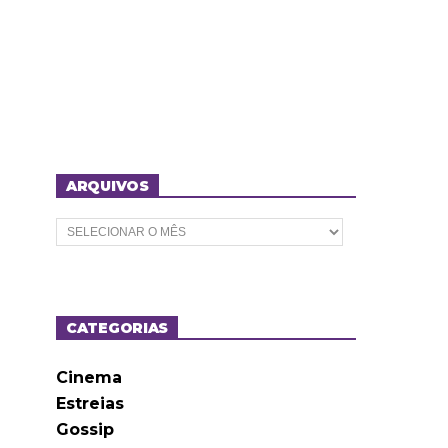
ARQUIVOS
A
r
q
u
i
v
o
CATEGORIAS
s
Cinema
Estreias
Gossip