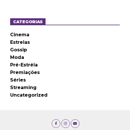
q
u
i
v
o
CATEGORIAS
s
Cinema
Estreias
Gossip
Moda
Pré-Estréia
Premiações
Séries
Streaming
Uncategorized