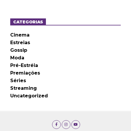
q
u
i
v
o
CATEGORIAS
s
Cinema
Estreias
Gossip
Moda
Pré-Estréia
Premiações
Séries
Streaming
Uncategorized