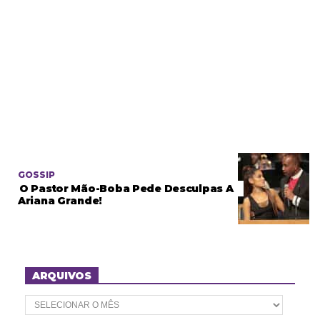
GOSSIP
O Pastor Mão-Boba Pede Desculpas A
Ariana Grande!
ARQUIVOS
A
r