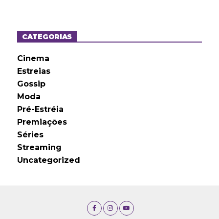
q
u
i
v
o
CATEGORIAS
s
Cinema
Estreias
Gossip
Moda
Pré-Estréia
Premiações
Séries
Streaming
Uncategorized