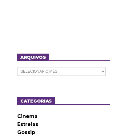
ARQUIVOS
A
r
q
u
i
v
o
CATEGORIAS
s
Cinema
Estreias
Gossip