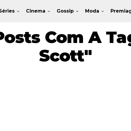
Séries
Cinema
Gossip
Moda
Premia
Posts Com A Tag
Scott"