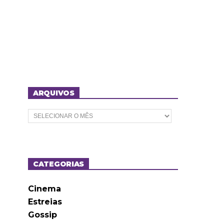
ARQUIVOS
A
r
q
u
i
v
o
CATEGORIAS
s
Cinema
Estreias
Gossip