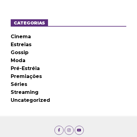
q
u
i
v
o
CATEGORIAS
s
Cinema
Estreias
Gossip
Moda
Pré-Estréia
Premiações
Séries
Streaming
Uncategorized