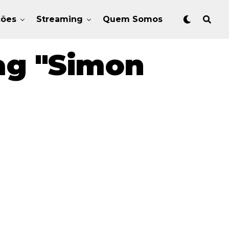
ções
Streaming
Quem Somos
ag "Simon