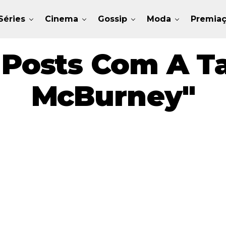
Séries
Cinema
Gossip
Moda
Premia
 Posts Com A T
McBurney"