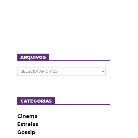
ARQUIVOS
A
r
q
u
i
v
o
CATEGORIAS
s
Cinema
Estreias
Gossip