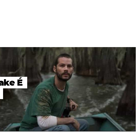
ake É