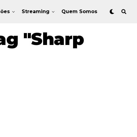
ções
Streaming
Quem Somos
ag "Sharp