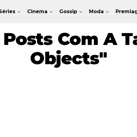
Séries
Cinema
Gossip
Moda
Premia
 Posts Com A T
Objects"