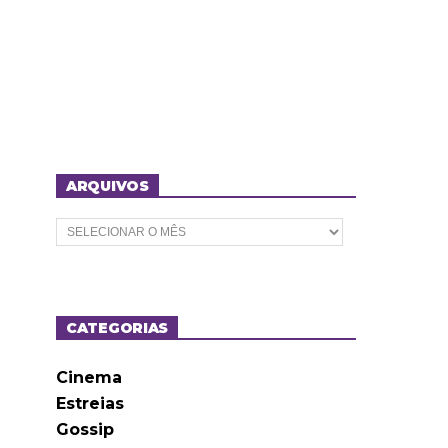
ARQUIVOS
A
r
q
u
i
v
o
CATEGORIAS
s
Cinema
Estreias
Gossip