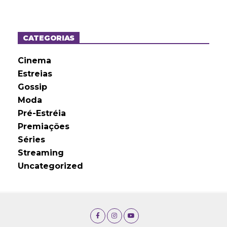
q
u
i
v
o
CATEGORIAS
s
Cinema
Estreias
Gossip
Moda
Pré-Estréia
Premiações
Séries
Streaming
Uncategorized