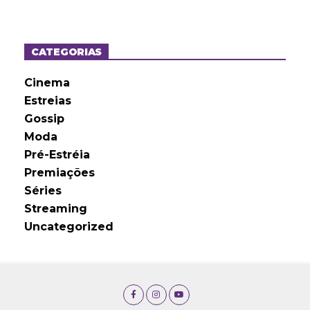
q
u
i
v
o
CATEGORIAS
s
Cinema
Estreias
Gossip
Moda
Pré-Estréia
Premiações
Séries
Streaming
Uncategorized