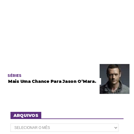
SÉRIES
Mais Uma Chance Para Jason O’Mara.
ARQUIVOS
A
r