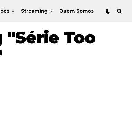
ções
Streaming
Quem Somos
 "Série Too
"