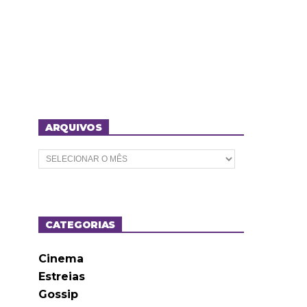
ARQUIVOS
A
r
q
u
i
v
o
CATEGORIAS
s
Cinema
Estreias
Gossip