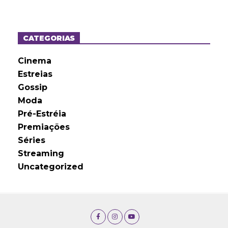
q
u
i
v
o
CATEGORIAS
s
Cinema
Estreias
Gossip
Moda
Pré-Estréia
Premiações
Séries
Streaming
Uncategorized