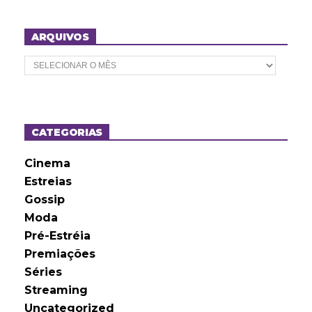
ARQUIVOS
A
r
q
u
i
v
o
CATEGORIAS
s
Cinema
Estreias
Gossip
Moda
Pré-Estréia
Premiações
Séries
Streaming
Uncategorized