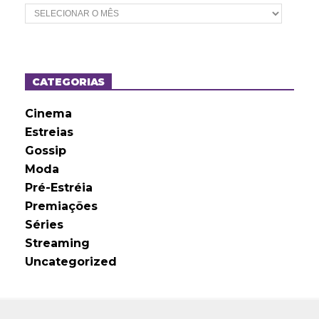
A
r
q
u
i
v
o
CATEGORIAS
s
Cinema
Estreias
Gossip
Moda
Pré-Estréia
Premiações
Séries
Streaming
Uncategorized