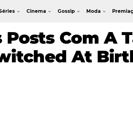
Séries
Cinema
Gossip
Moda
Premia
 Posts Com A T
witched At Birt