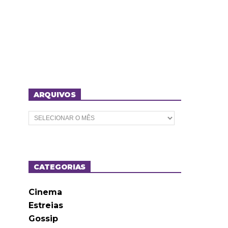
ARQUIVOS
A
r
q
u
i
v
o
CATEGORIAS
s
Cinema
Estreias
Gossip