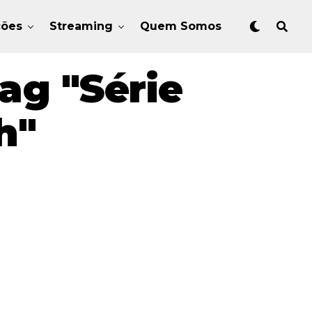
ções
Streaming
Quem Somos
ag "Série
h"