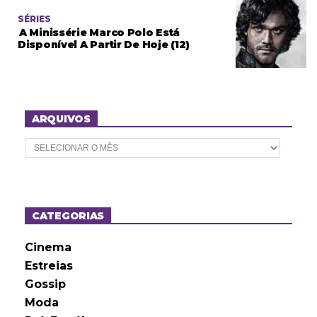
SÉRIES
A Minissérie Marco Polo Está
Disponível A Partir De Hoje (12)
ARQUIVOS
A
r
q
u
i
v
o
CATEGORIAS
s
Cinema
Estreias
Gossip
Moda