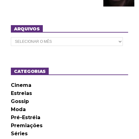
ARQUIVOS
A
r
q
u
i
v
o
CATEGORIAS
s
Cinema
Estreias
Gossip
Moda
Pré-Estréia
Premiações
Séries