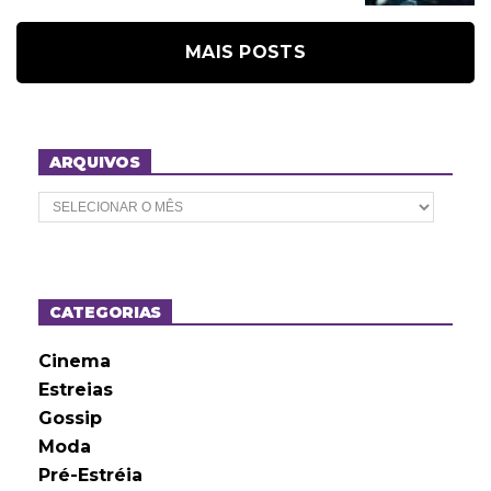
MAIS POSTS
ARQUIVOS
A
r
q
u
i
v
o
CATEGORIAS
s
Cinema
Estreias
Gossip
Moda
Pré-Estréia