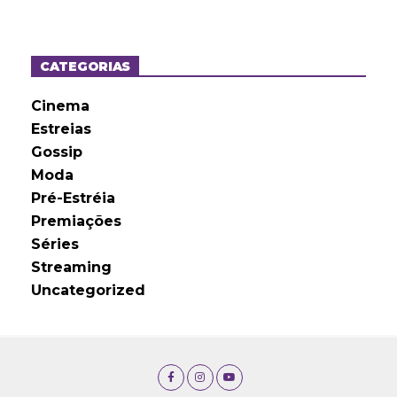
q
u
i
v
o
CATEGORIAS
s
Cinema
Estreias
Gossip
Moda
Pré-Estréia
Premiações
Séries
Streaming
Uncategorized