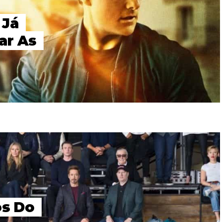
 Já
ar As
os Do