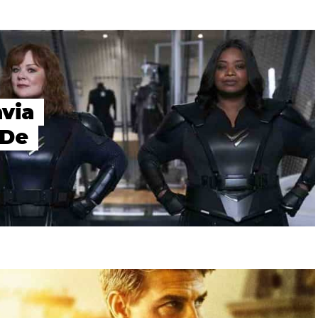
via
 De