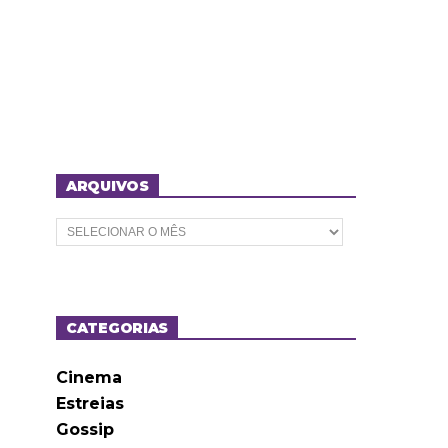
ARQUIVOS
A
r
q
u
i
v
o
CATEGORIAS
s
Cinema
Estreias
Gossip