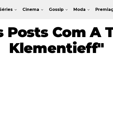
Séries
Cinema
Gossip
Moda
Premia
s Posts Com A 
Klementieff"