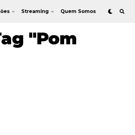
ções
Streaming
Quem Somos
Tag "Pom