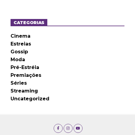
q
u
i
v
o
CATEGORIAS
s
Cinema
Estreias
Gossip
Moda
Pré-Estréia
Premiações
Séries
Streaming
Uncategorized