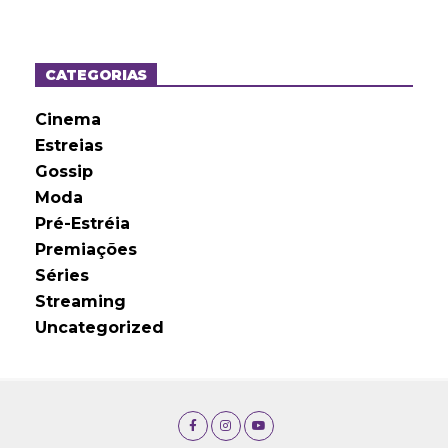
q
u
i
v
o
CATEGORIAS
s
Cinema
Estreias
Gossip
Moda
Pré-Estréia
Premiações
Séries
Streaming
Uncategorized