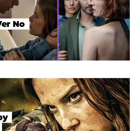
Ver No
by