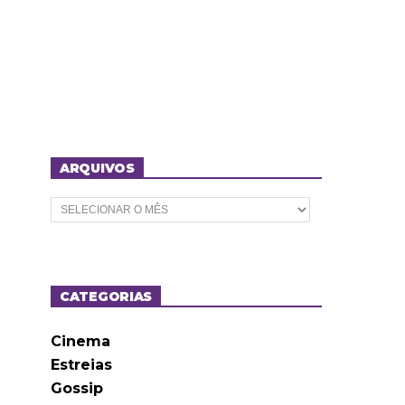
ARQUIVOS
A
r
q
u
i
v
o
CATEGORIAS
s
Cinema
Estreias
Gossip