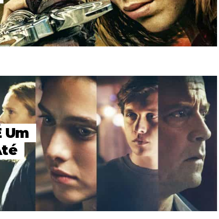
É Um
Até