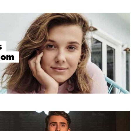
s
Com