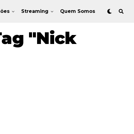
ções
Streaming
Quem Somos
ag "Nick