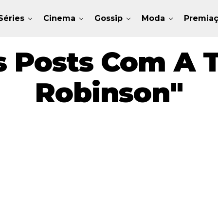
Séries
Cinema
Gossip
Moda
Premia
s Posts Com A T
Robinson"