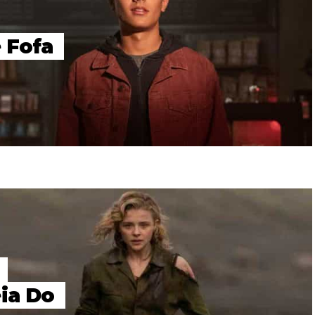
 Fofa
ia Do