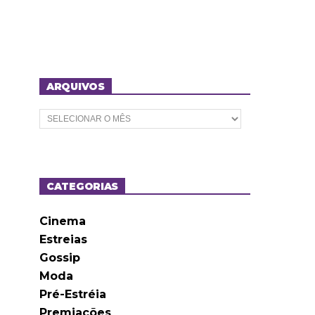
ARQUIVOS
A
r
q
u
i
v
o
CATEGORIAS
s
Cinema
Estreias
Gossip
Moda
Pré-Estréia
Premiações