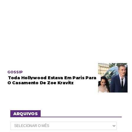
GOSSIP
Toda Hollywood Estava Em Paris Para
O Casamento De Zoe Kravitz
ARQUIVOS
A
r