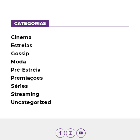
q
u
i
v
o
CATEGORIAS
s
Cinema
Estreias
Gossip
Moda
Pré-Estréia
Premiações
Séries
Streaming
Uncategorized