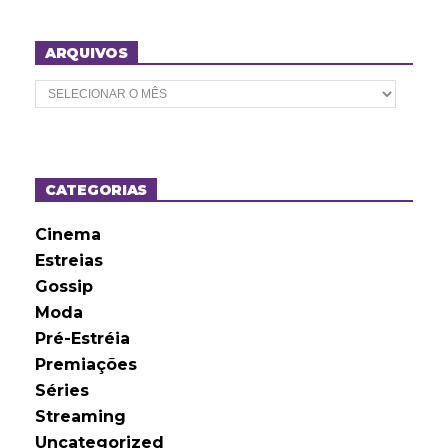
ARQUIVOS
A
r
q
u
i
v
o
CATEGORIAS
s
Cinema
Estreias
Gossip
Moda
Pré-Estréia
Premiações
Séries
Streaming
Uncategorized