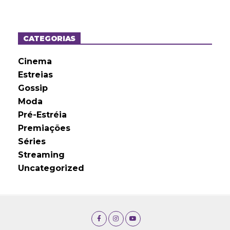
q
u
i
v
o
CATEGORIAS
s
Cinema
Estreias
Gossip
Moda
Pré-Estréia
Premiações
Séries
Streaming
Uncategorized