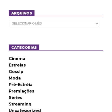
ARQUIVOS
A
r
q
u
i
v
o
CATEGORIAS
s
Cinema
Estreias
Gossip
Moda
Pré-Estréia
Premiações
Séries
Streaming
Uncategorized