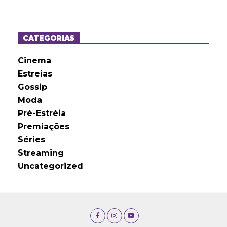
q
u
i
v
o
CATEGORIAS
s
Cinema
Estreias
Gossip
Moda
Pré-Estréia
Premiações
Séries
Streaming
Uncategorized