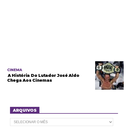
CINEMA
A História Do Lutador José Aldo
Chega Aos Cinemas
ARQUIVOS
A
r