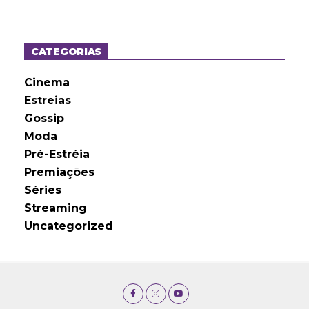
q
u
i
v
o
CATEGORIAS
s
Cinema
Estreias
Gossip
Moda
Pré-Estréia
Premiações
Séries
Streaming
Uncategorized