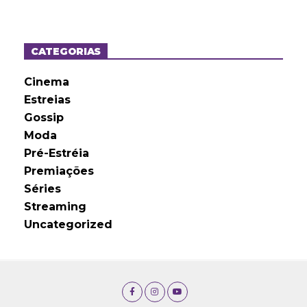
q
u
i
v
o
CATEGORIAS
s
Cinema
Estreias
Gossip
Moda
Pré-Estréia
Premiações
Séries
Streaming
Uncategorized