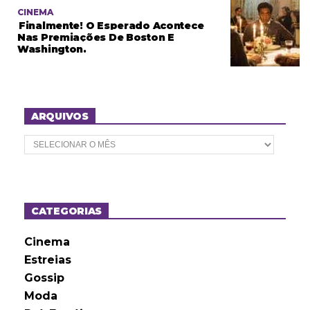
CINEMA
Finalmente! O Esperado Acontece
Nas Premiações De Boston E
Washington.
ARQUIVOS
A
r
q
u
i
v
o
CATEGORIAS
s
Cinema
Estreias
Gossip
Moda