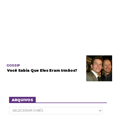
GOSSIP
Você Sabia Que Eles Eram Irmãos?
ARQUIVOS
A
r