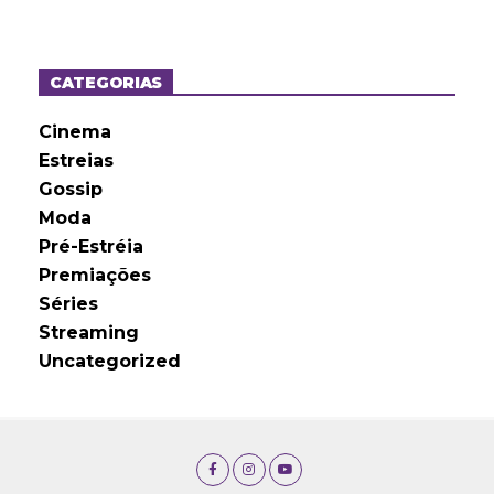
q
u
i
v
o
CATEGORIAS
s
Cinema
Estreias
Gossip
Moda
Pré-Estréia
Premiações
Séries
Streaming
Uncategorized