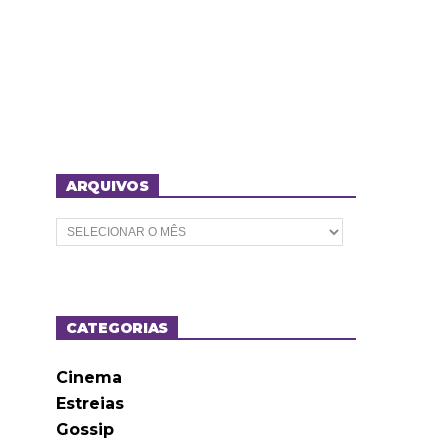
ARQUIVOS
A
r
q
u
i
v
o
CATEGORIAS
s
Cinema
Estreias
Gossip