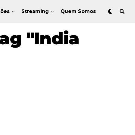
ções
Streaming
Quem Somos
ag "India