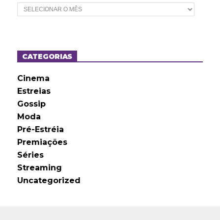
A
r
q
u
i
v
o
CATEGORIAS
s
Cinema
Estreias
Gossip
Moda
Pré-Estréia
Premiações
Séries
Streaming
Uncategorized