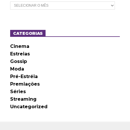
A
r
q
u
i
v
o
CATEGORIAS
s
Cinema
Estreias
Gossip
Moda
Pré-Estréia
Premiações
Séries
Streaming
Uncategorized